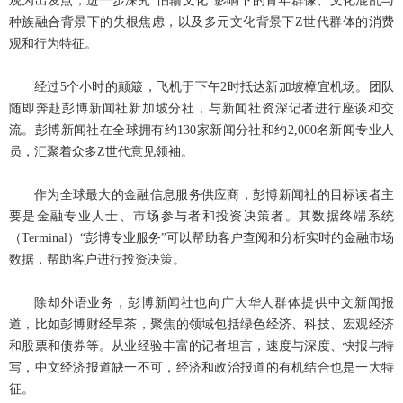
观为出发点，进一步深究“怕输文化”影响下的青年群像、文化混乱与
种族融合背景下的失根焦虑，以及多元文化背景下
Z
世代群体的消费
观和行为特征。
经过
5
个小时的颠簸，飞机于下午
2
时抵达新加坡樟宜机场。团队
随即奔赴彭博新闻社新加坡分社，与新闻社资深记者进行座谈和交
流。彭博新闻社在全球拥有约
130
家新闻分社和约
2,000
名新闻专业人
员，汇聚着众多
Z
世代意见领袖。
作为全球最大的金融信息服务供应商，彭博新闻社的目标读者主
要是金融专业人士、市场参与者和投资决策者。其数据终端系统
（
Terminal
）“彭博专业服务”可以帮助客户查阅和分析实时的金融市场
数据，帮助客户进行投资决策。
除却外语业务，彭博新闻社也向广大华人群体提供中文新闻报
道，比如彭博财经早茶，聚焦的领域包括绿色经济、科技、宏观经济
和股票和债券等。从业经验丰富的记者坦言，速度与深度、快报与特
写，中文经济报道缺一不可，经济和政治报道的有机结合也是一大特
征。