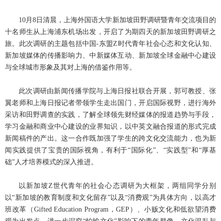
10
月
8
日清晨，上海外国语大学新加坡田野调研暨青年交流项目的
十名师生从上海浦东机场出发，开启了为期四天的新加坡田野调研之
旅。此次调研的主题包括中国
-
东盟
Z
时代青年社会心态和文化认知、
新加坡媒体的传播影响力、中新媒体互动、新加坡全球金融中心建设
与全球城市形象及其对上海的借鉴作用等。
此次调研由新闻传播学院与上海日报社联合开展，郭可教授、张
翼老师和上海日报记者带领学生走出国门，开启国际视野，进行海外
采访和田野调查的实践，了解全球领先财经媒体的报道趋势与手段，
学习金融和商业中心建设的业界知识，以中英文融合报道的形式完成
新闻稿件的产出。这一合作既加强了学生的跨文化交流能力，也为新
闻实践提供了宝贵的国际视角，有利于“国际化”、“实践型”和“厚基
础”人才培养模式的深入推进。
以新加坡
Z
世代青年的社会心态调研为大框架，两组同学分别
以“新加坡的教育制度和文化留存”以及“消费观”为具体方向，以高才
班改革（
Gifted Education Program
，
GEP
）、小贩文化和低欲望消费