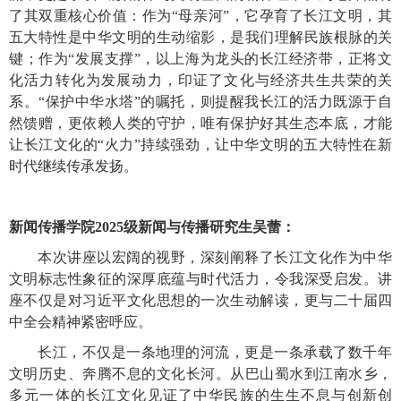
了其双重核心价值：作为
“母亲河”，它孕育了长江文明，其
五大特性是中华文明的生动缩影，是我们理解民族根脉的关
键；作为“发展支撑”，以上海为龙头的长江经济带，正将文
化活力转化为发展动力，印证了文化与经济共生共荣的关
系。“保护中华水塔”的嘱托，则提醒我长江的活力既源于自
然馈赠，更依赖人类的守护，唯有保护好其生态本底，才能
让长江文化的“火力”持续强劲，让中华文明的五大特性在新
时代继续传承发扬。
新闻传播学院
2025级新闻与传播研究生吴蕾：
本次讲座以宏阔的视野，深刻阐释了长江文化作为中华
文明标志性象征的深厚底蕴与时代活力，令我深受启发。讲
座不仅是对习近平文化思想的一次生动解读，更与二十届四
中全会精神紧密呼应。
长江，不仅是一条地理的河流，更是一条承载了数千年
文明历史、奔腾不息的文化长河。从巴山蜀水到江南水乡，
多元一体的长江文化见证了中华民族的生生不息与创新创