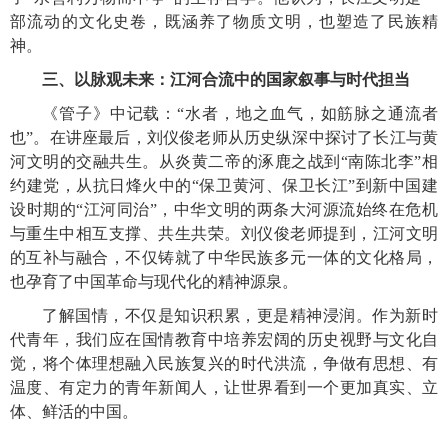
部流动的文化史卷，既涵养了物质文明，也塑造了民族精
神。
三、以脉观未来：江河合流中的国家叙事与时代担当
《管子》中记载：
“水者，地之血气，如筋脉之通流者
也”。在讲座最后，刘仪俊老师从历史纵深中探讨了长江与黄
河文明的交融共生。从炎黄二帝的涿鹿之战到“南陈北李”相
约建党，从抗日烽火中的“保卫黄河、保卫长江”到新中国建
设时期的“江河同治”，中华文明的两条大河源流始终在危机
与重生中相互支撑、共生共荣。刘仪俊老师提到，江河文明
的互补与融合，不仅铸就了中华民族多元一体的文化格局，
也孕育了中国革命与现代化的精神源泉。
了解国情，不仅是知识积累，更是精神浸润。作为新时
代青年，我们应在国情教育中培养宏阔的历史视野与文化自
觉，将个体理想融入民族复兴的时代洪流，争做有思想、有
温度、有定力的青年新闻人，让世界看到一个更加真实、立
体、鲜活的中国。