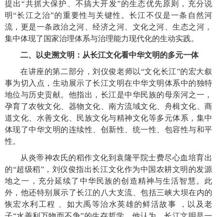
提出“共抓大保护、不搞大开发”的生态优先原则，充分说
明“长江之治”的重要性与关键性。长江不仅是一条自然河
流，更是一条政治之河、经济之河、文化之河、生态之河，
集中体现了国家治理体系与治理能力现代化的生动实践。
二、以史溯文明：从长江文化看中华文明的多元一体
在讲座的第二部分，刘仪俊老师以
“文化长江”的宏大叙
事为切入点，生动展示了长江文明在中华文明体系中的独特
地位与历史贡献。他指出，长江是中华民族的母亲河之一，
孕育了农牧文化、器物文化、南方流域文化、舟楫文化、商
道文化、水善文化、民族文化与精神文化等多元体系，集中
体现了中华文明的连续性、创新性、统一性、包容性与和平
性。
从炎帝神农氏的稻作文化到袁隆平院士费尽心血培育出
的
“超级稻”，刘仪俊指出长江文化作为中国农耕文明的发源
地之一，充分延续了中华民族的创造精神与生活智慧。此
外，他还特别展示了长江的八大支流、包括三峡大坝在内的
恢宏水利工程 、如大禹等治水英雄的鲜活故事 ，以及老
子“水善利万物而不争”的生存哲学。他认为，长江文明是一