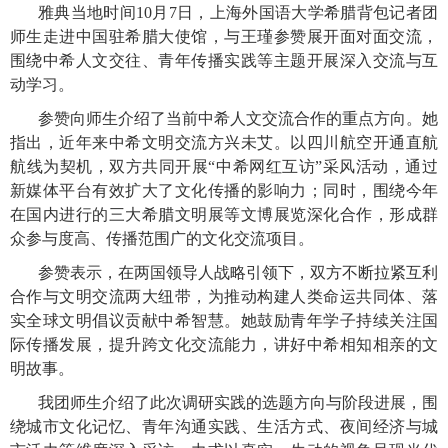
雅典当地时间
10月7日，上海外国语大学希腊背包记者团
师生走进中国驻希腊大使馆，与王瑾参赞展开面对面交流，
围绕中希人文交往、青年传播实践等主题开展深入交流与互
动学习。
参赞向师生介绍了当前中希人文交流合作的重点方向。她
指出，近年来中希文明交流方兴未艾。以四川航空开通直航
航线为契机，双方共同开展
“中希网红互访”采风活动，通过
新媒体平台有效扩大了文化传播的影响力；同时，围绕今年
在国内进行的三大希腊文明展等文博展览深化合作，形成群
众参与度高、传播范围广的文化交流项目。
参赞表示，在两国领导人战略引领下，双方不断拉紧互利
合作与文明交流两大纽带，为推动构建人类命运共同体、落
实全球文明倡议贡献中希智慧。她鼓励青年学子持续关注国
际传播发展，提升跨文化交流能力，讲好中希相知相亲的文
明故事。
我团师生介绍了此次调研实践的选题方向与阶段进展，围
绕城市文化记忆、青年沟通实践、生活方式、夜间经济与城