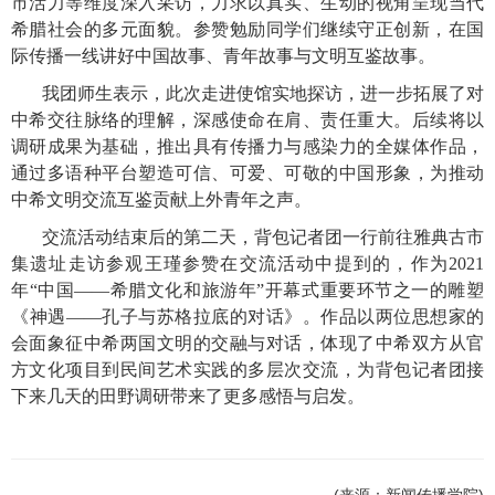
市活力等维度深入采访，力求以真实、生动的视角呈现当代
希腊社会的多元面貌。参赞勉励同学们继续守正创新，在国
际传播一线讲好中国故事、青年故事与文明互鉴故事。
我团师生表示，此次走进使馆实地探访，进一步拓展了对
中希交往脉络的理解，深感使命在肩、责任重大。后续将以
调研成果为基础，推出具有传播力与感染力的全媒体作品，
通过多语种平台塑造可信、可爱、可敬的中国形象，为推动
中希文明交流互鉴贡献上外青年之声。
交流活动结束后的第二天，背包记者团一行前往雅典古市
集遗址走访参观王瑾参赞在交流活动中提到的，作为
2021
年“中国——希腊文化和旅游年”开幕式重要环节之一的雕塑
《神遇——孔子与苏格拉底的对话》。作品以两位思想家的
会面象征中希两国文明的交融与对话，体现了中希双方从官
方文化项目到民间艺术实践的多层次交流，为背包记者团接
下来几天的田野调研带来了更多感悟与启发。