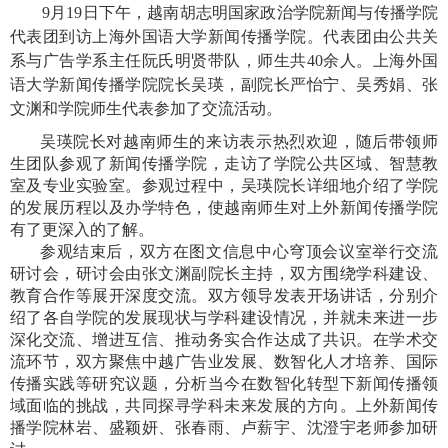
9月19日下午，越南胡志明国家政治学院新闻与传播学院
代表团到访上海外国语大学新闻传播学院。代表团由公共关
系与广告学系主任阮氏明贤带队，师生共40余人。上海外国
语大学新闻传播学院院长吴瑛，副院长严怡宁、吴秀娟、张
文渊和学院师生代表参加了交流活动。
吴瑛院长对越南师生的来访表示热烈欢迎，随后带领师
生团队参观了新闻传播学院，走访了学院公共区域、智慧教
室及专业实验室。参观过程中，吴瑛院长详细地介绍了学院
的发展历程以及办学特色，使越南师生对上外新闻传播学院
有了更深入的了解。
参观结束后，双方在图文信息中心穹顶会议室举行交流
研讨会，研讨会由张文渊副院长主持，双方围绕学科建设、
教育合作等展开深度交流。双方领导发表开场讲话，分别介
绍了各自学院的发展现状与学科建设情况，并就未来进一步
深化交流、增进互信、推动务实合作达成了共识。在学术交
流环节，双方聚焦中越广告业发展、数智化人才培养、国际
传播实践等研究议题，分析当今在数智化转型下新闻传播领
域面临的挑战，共同探寻学科未来发展的方向。上外新闻传
播学院林岩、盛颖妍、张春雨、卢薪宇、沈澄宇老师参加研