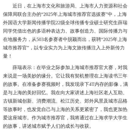
近日，在上海市文化和旅游局、上海市人力资源和社会
保障局联合主办的
“2025
年上海城市推荐官选拔赛
”
中，上海
外国语大学新闻传播学院
22
级全球传播专业硕士研究生薛瑞
同学凭借出色的多语种表达力、故事创造力、国际传播力与
在地服务力，从
503
名参赛者中脱颖而出，获聘
“2025
年上海
城市推荐官
”
，以专业实力为上海文旅传播注入上外新传力
量！
薛瑞表示：
在毕业之际参加上海城市推荐官大赛，对我
来说是一场美妙的缘分。它让我有契机整理在上海读书三年
的故事。在准备参赛视频时，我发现录下
4T
内存的影像，满
是与上海的美好回忆。我在向大家讲述上海社区老人互助、
古镇新城创新、消费潮流、松江历史、郊外风景及城市品格
等故事时，也发觉自己与上海的关系更紧密了，我也更加热
爱这座城市。作为城市推荐官，我将通过在上海求学大学生
的故事，讲述城市赋予人们的成长与收获。