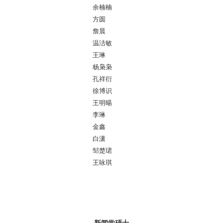
余楠楠
方圆
詹晨
温洁敏
王琳
杨枭枭
孔祥衍
徐博识
王明暘
李琳
金鑫
白潇
邹楚珺
王咏琪
新闻学硕士