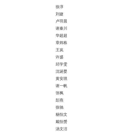
徐淳
刘婕
卢羽晨
谢秦川
华超超
章炜栋
王岚
许盛
邱学雯
沈诞婴
黄安琪
谢一帆
张枫
彭燕
徐驰
杨怡文
戴怡赟
汤文洁