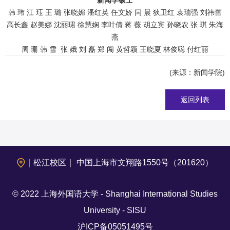
韩 玮 江 珏 王 璐 张晓媚 潘红英 任文娇 闫 晨 狄卫红 袁瑞强 刘祎蕾
高长鑫 赵美娜 沈丽珺 徐慧娴 李叶倩 蒋 薇 胡立宾 孙晓农 张 琪 朱海
燕
周 珊 韩 雪 张 娥 刘 磊 郑 闯 黄哲颖 王晓夏 林俊聪 付红丽
(来源：新闻学院)
返回列表
｜松江校区｜ 中国上海市文翔路1550号（201620）
© 2022 上海外国语大学 - Shanghai International Studies
University - SISU
沪ICP备05051495号