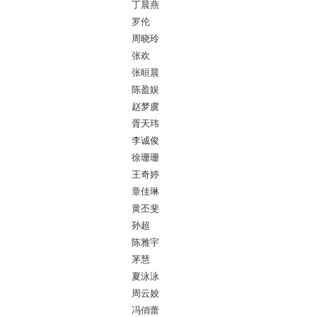
丁晨燕
罗伦
周晓玲
张欢
张晅晨
陈盈娱
赵梦虞
胥天玮
李诚俊
徐珊珊
王奇婷
章佳琳
黄丕斐
孙超
陈雅宇
茅慧
夏泳泳
周云姣
冯俏蕾