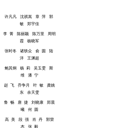
许凡凡
沈祺嵩
章
萍
郭
敏
郑宇佳
李
菁
陈丽颖
陈万里
周明
霞
杨晓军
张时冬
诸轶众
俞
圆
陆
洋
王渊超
鲍其炯
杨
莉
吴玉雯
斯
维
潘
宁
赵
飞
乔争月
叶
敏
龚姚
东
余天雯
鲁
畅
唐
捷
刘晓康
郑晨
曦
何
圆
高
美
段
强
肖
丹
郭荣
杰
张
毅