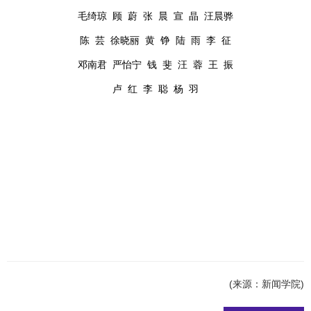
毛绮琼
顾
蔚
张
晨
宣
晶
汪晨骅
陈
芸
徐晓丽
黄
铮
陆
雨
李
征
邓南
君
严怡宁
钱
斐
汪
蓉
王
振
卢
红
李
聪
杨
羽
(来源：新闻学院)